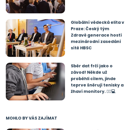
Globální vědecká elita v
Praze: Český tým
Zdravé generace hostí
mezinárodní zasedání
sítě HBSC
Sběr dat frčí jako o
závod! Někde už
proběhli cílem, jinde
teprve šněrují tenisky a
žhaví monitory. 🏃‍♂️💻
MOHLO BY VÁS ZAJÍMAT