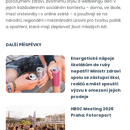
porozumění zdraví, životnímu stylu a wellbeingu dětí v
jejich každodenním sociálním kontextu – doma, ve škole,
mezi vrstevníky i v online světě – a používají se na
národní, regionální i mezinárodní úrovni pro tvorbu politik
a opatření, která mají zlepšovat život mladých lidí.
DALŠÍ PŘÍSPĚVKY
Energetické nápoje
školákům do ruky
nepatří! Ministr zdraví
spolu se zástupci škol,
rodičů a měst spouští
výzvu k omezení jejich
prodeje
HBSC Meeting 2026
Praha: Fotoreport