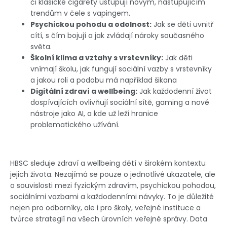
či klasické cigarety ustupují novým, nastupujícím
trendům v čele s vapingem.
Psychickou pohodu a odolnost:
Jak se děti uvnitř
cítí, s čím bojují a jak zvládají nároky současného
světa.
Školní klima a vztahy s vrstevníky:
Jak děti
vnímají školu, jak fungují sociální vazby s vrstevníky
a jakou roli a podobu má například šikana
Digitální zdraví a wellbeing:
Jak každodenní život
dospívajících ovlivňují sociální sítě, gaming a nové
nástroje jako AI, a kde už leží hranice
problematického užívání.
HBSC sleduje zdraví a wellbeing dětí v širokém kontextu
jejich života. Nezajímá se pouze o jednotlivé ukazatele, ale
o souvislosti mezi fyzickým zdravím, psychickou pohodou,
sociálními vazbami a každodenními návyky. To je důležité
nejen pro odborníky, ale i pro školy, veřejné instituce a
tvůrce strategií na všech úrovních veřejné správy. Data