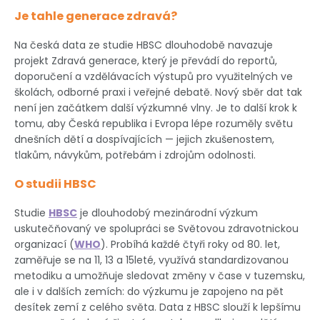
Je tahle generace zdravá?
Na česká data ze studie HBSC dlouhodobě navazuje
projekt Zdravá generace, který je převádí do reportů,
doporučení a vzdělávacích výstupů pro využitelných ve
školách, odborné praxi i veřejné debatě. Nový sběr dat tak
není jen začátkem další výzkumné vlny. Je to další krok k
tomu, aby Česká republika i Evropa lépe rozuměly světu
dnešních dětí a dospívajících — jejich zkušenostem,
tlakům, návykům, potřebám i zdrojům odolnosti.
O studii HBSC
Studie
HBSC
je dlouhodobý mezinárodní výzkum
uskutečňovaný ve spolupráci se Světovou zdravotnickou
organizací (
WHO
). Probíhá každé čtyři roky od 80. let,
zaměřuje se na 11, 13 a 15leté, využívá standardizovanou
metodiku a umožňuje sledovat změny v čase v tuzemsku,
ale i v dalších zemích: do výzkumu je zapojeno na pět
desítek zemí z celého světa. Data z HBSC slouží k lepšímu