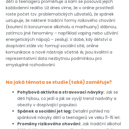
dětí a teenagerů proměňuje a kam se posouvá jejich
každodenní realita. Už dnes víme, že v online prostředí
roste počet tzv. problematických uživatelů, že spánek
ustupuje, že některé tradiční formy rizikového chování
(kouření či konzumace alkoholu a marihuany) slábnou,
zatímco jiné fenomény – například vaping nebo užívání
energetických nápojů – zesilují. V době, kdy dětství a
dospívání stále víc formují sociální sítě, online
komunikace a nové nástroje včetně AI, jsou kvalitní a
reprezentativní data nezbytnou podmínkou pro
smysluplné rozhodování.
Na jaká témata se studie (také) zaměřuje?
Pohybová aktivita a stravovací návyky:
Jak se
děti hýbou, co jedí a jak se vyvíjí trend nadváhy a
obezity v dospívající populaci.
Spánek a sociální jet lag:
Detailní pohled na
spánkové návyky dětí a teenagerů ve věku 11–15 let.
Proměny rizikového chování:
Jak tradiční alkohol