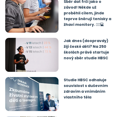
Sběr dat frčí jako o
závod! Někde už
proběhli cílem, jinde
teprve šněrují tenisky a
žhaví monitory. 🏃‍♂️💻
Jak dnes (doopravdy)
žijí české děti? Na 250
školách právě startuje
nový sběr studie HBSC
Studie HBSC odhaluje
souvislost s duševním
zdravím a vnímáním
vlastního těla