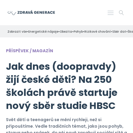
•
•
•
•
•
•
Zobrazit vše
Energetické nápoje
Obezita
Pohyb
Rizikové chování
Sběr dat
Ško
PŘÍSPĚVEK / MAGAZÍN
Jak dnes (doopravdy)
žijí české děti? Na 250
školách právě startuje
nový sběr studie HBSC
Svět dětí a teenagerů se mění rychleji, než si
připouštíme. Vedle tradičních témat, jako jsou pohyb,
strava nebo spánek, do něj nově zasahují sociální sítě a