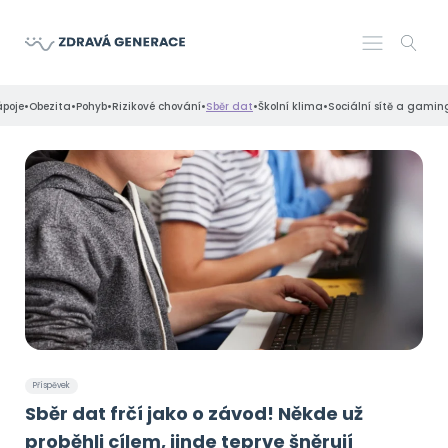
•
•
•
•
•
•
ápoje
Obezita
Pohyb
Rizikové chování
Sběr dat
Školní klima
Sociální sítě a gamin
Příspěvek
Sběr dat frčí jako o závod! Někde už
proběhli cílem, jinde teprve šněrují