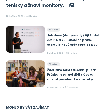
tenisky a žhaví monitory. 🏃‍♂️💻
12. května 2026
Čtěte více
Příspěvek
Jak dnes (doopravdy) žijí české
děti? Na 250 školách právě
startuje nový sběr studie HBSC
1. dubna 2026
Čtěte více
Příspěvek
Žáci jako naši zkušební piloti:
Průzkum zdraví dětí v Česku
dostal povolení ke startu! ✈️
11. března 2026
Čtěte více
MOHLO BY VÁS ZAJÍMAT