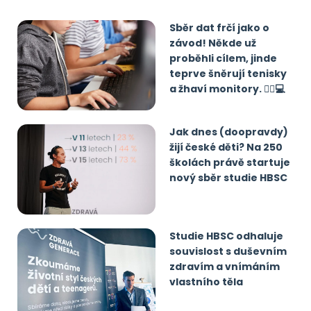
Sběr dat frčí jako o
závod! Někde už
proběhli cílem, jinde
teprve šněrují tenisky
a žhaví monitory. 🏃‍♂️💻
Jak dnes (doopravdy)
žijí české děti? Na 250
školách právě startuje
nový sběr studie HBSC
Studie HBSC odhaluje
souvislost s duševním
zdravím a vnímáním
vlastního těla