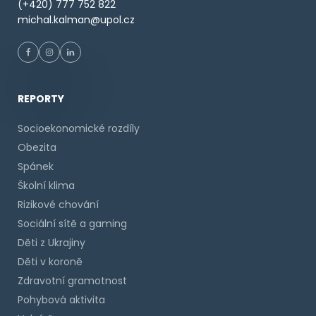
(+420) 777 752 822
michal.kalman@upol.cz
REPORTY
Socioekonomické rozdíly
Obezita
Spánek
Školní klima
Rizikové chování
Sociální sítě a gaming
Děti z Ukrajiny
Děti v koroně
Zdravotní gramotnost
Pohybová aktivita