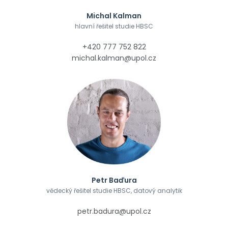
Michal Kalman
hlavní řešitel studie HBSC
+420 777 752 822
michal.kalman@upol.cz
Petr Baďura
vědecký řešitel studie HBSC, datový analytik
petr.badura@upol.cz