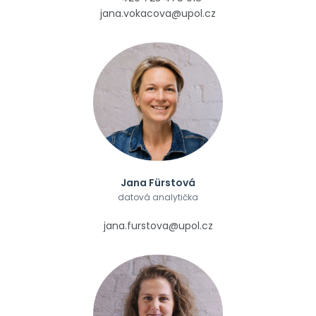
jana.vokacova@upol.cz
Jana Fürstová
datová analytička
jana.furstova@upol.cz