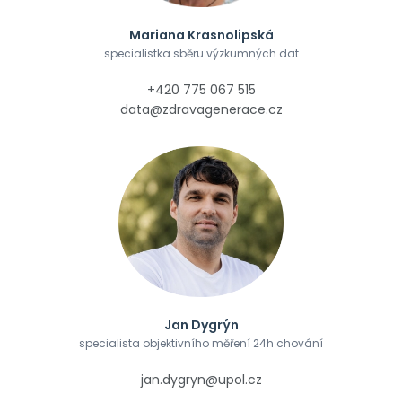
Mariana Krasnolipská
specialistka sběru výzkumných dat
+420 775 067 515
data@zdravagenerace.cz
Jan Dygrýn
specialista objektivního měření 24h chování
jan.dygryn@upol.cz