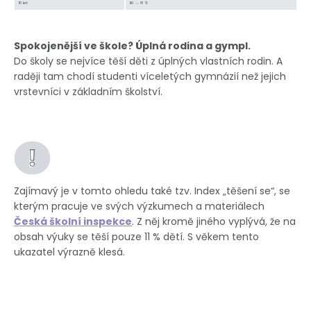
15 let
16 → 8 %
Spokojenější ve škole? Úplná rodina a gympl.
Do školy se nejvíce těší děti z úplných vlastních rodin. A
raději tam chodí studenti víceletých gymnázií než jejich
vrstevníci v základním školství.
Zajímavý je v tomto ohledu také tzv. Index „těšení se“, se
kterým pracuje ve svých výzkumech a materiálech
Česká školní inspekce
. Z něj kromě jiného vyplývá, že na
obsah výuky se těší pouze 11 % dětí. S věkem tento
ukazatel výrazně klesá.