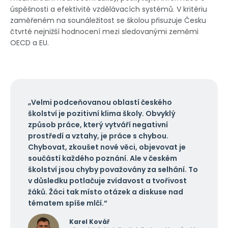
úspěšnosti a efektivitě vzdělávacích systémů. V kritériu
zaměřeném na sounáležitost se školou přisuzuje Česku
čtvrté nejnižší hodnocení mezi sledovanými zeměmi
OECD a EU.
„Velmi podceňovanou oblastí českého
školství je pozitivní klima školy. Obvyklý
způsob práce, který vytváří negativní
prostředí a vztahy, je práce s chybou.
Chybovat, zkoušet nové věci, objevovat je
součástí každého poznání. Ale v českém
školství jsou chyby považovány za selhání. To
v důsledku potlačuje zvídavost a tvořivost
žáků. Žáci tak místo otázek a diskuse nad
tématem spíše mlčí.“
Karel Kovář