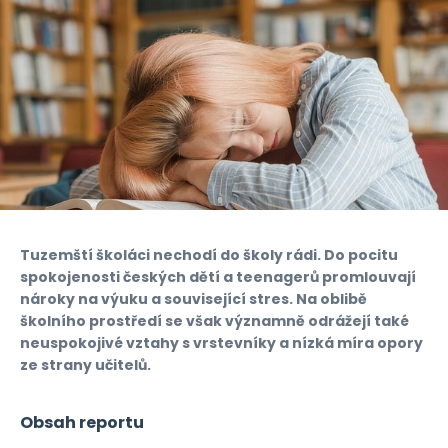
Tuzemští školáci nechodí do školy rádi. Do pocitu
spokojenosti českých dětí a teenagerů promlouvají
nároky na výuku a související stres. Na oblibě
školního prostředí se však významně odrážejí také
neuspokojivé vztahy s vrstevníky a nízká míra opory
ze strany učitelů.
Obsah reportu