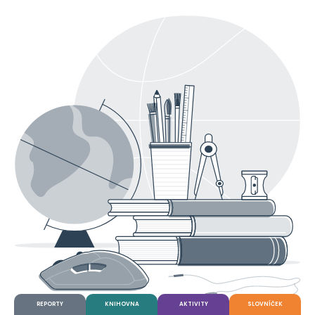
REPORTY
KNIHOVNA
AKTIVITY
SLOVNÍČEK