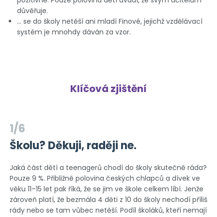
pozitivně. Pouze polovina dětí uvádí, že svým učitelům
důvěřuje.
… se do školy netěší ani mladí Finové, jejichž vzdělávací
systém je mnohdy dáván za vzor.
Klíčová zjištění
1/6
Školu? Děkuji, raději ne.
Jaká část dětí a teenagerů chodí do školy skutečně ráda?
Pouze 9 %. Přibližně polovina českých chlapců a dívek ve
věku 11–15 let pak říká, že se jim ve škole celkem líbí. Jenže
zároveň platí, že bezmála 4 děti z 10 do školy nechodí příliš
rády nebo se tam vůbec netěší. Podíl školáků, kteří nemají