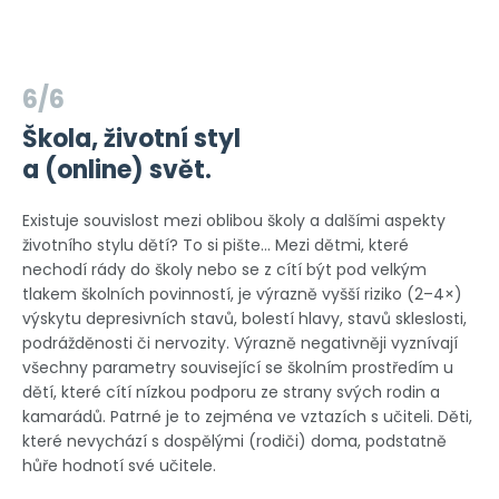
6/6
Škola, životní styl
a (online) svět.
Existuje souvislost mezi oblibou školy a dalšími aspekty
životního stylu dětí? To si pište… Mezi dětmi, které
nechodí rády do školy nebo se z cítí být pod velkým
tlakem školních povinností, je výrazně vyšší riziko (2–4×)
výskytu depresivních stavů, bolestí hlavy, stavů skleslosti,
podrážděnosti či nervozity. Výrazně negativněji vyznívají
všechny parametry související se školním prostředím u
dětí, které cítí nízkou podporu ze strany svých rodin a
kamarádů. Patrné je to zejména ve vztazích s učiteli. Děti,
které nevychází s dospělými (rodiči) doma, podstatně
hůře hodnotí své učitele.