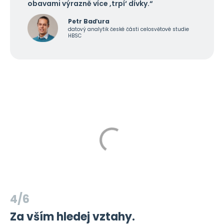
obavami výrazně více ,trpí‘ dívky.“
Petr Baďura
datový analytik české části celosvětové studie
HBSC
4/6
Za vším hledej vztahy.