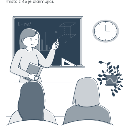
místo z 45 je alarmující.