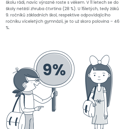
školu rádi, navíc výrazně roste s věkem. V 11 letech se do
školy netěší zhruba čtvrtina (28 %). U 15letých, tedy žáků
9. ročníků základních škol, respektive odpovídajícího
ročníku víceletých gymnázií, je to už skoro polovina – 46
%.