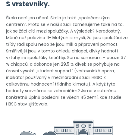
S vrstevníky.
Škola není jen učení. Škola je také „společenským
centrem“. Proto se v naší studii zaměřujeme také na to,
jak se žáci cítí mezi spolužáky. A výsledek? Neradostný.
Méně než polovina 11–15letých si myslí, že jsou spolužáci ze
třídy rádi spolu nebo že jsou milí a připraveni pomoct.
Smířlivější jsou v tomto ohledu chlapci, dívky hodnotí
vztahy se spolužáky kritičtěji. Suma sumárum – pouze 37
% chlapců, a dokonce jen 29,5 % dívek se pohybuje na
úrovni vysoké „student support“ (vrstevnická opora,
indikátor používaný v mezinárodní studii HBSC k
celkovému hodnocení třídního klimatu). A když tyto
hodnoty srovnáme se zahraničím? Jsme v suterénu.
Konkrétně úplně poslední ze všech 45 zemí, kde studie
HBSC stav zjišťovala.