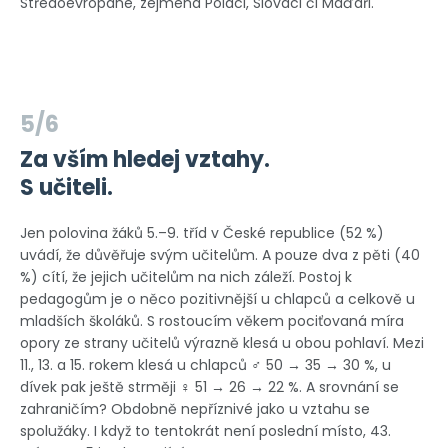
Středoevropané, zejména Poláci, Slováci či Maďaři.
5/6
Za vším hledej vztahy.
S učiteli.
Jen polovina žáků 5.–9. tříd v České republice (52 %)
uvádí, že důvěřuje svým učitelům. A pouze dva z pěti (40
%) cítí, že jejich učitelům na nich záleží. Postoj k
pedagogům je o něco pozitivnější u chlapců a celkově u
mladších školáků. S rostoucím věkem pociťovaná míra
opory ze strany učitelů výrazně klesá u obou pohlaví. Mezi
11., 13. a 15. rokem klesá u chlapců ♂ 50 → 35 → 30 %, u
dívek pak ještě strměji ♀ 51 → 26 → 22 %. A srovnání se
zahraničím? Obdobně nepříznivé jako u vztahu se
spolužáky. I když to tentokrát není poslední místo, 43.