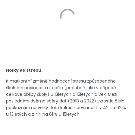
Holky ve stresu.
K markantní změně hodnocení stresu způsobeného
školními povinnostmi došlo (podobně jako v případě
celkové obliby školy) u 13letých a 15letých dívek. Mezi
posledními dvěma sběry dat (2018 a 2022) vzrostla čísla
poukazující na velký tlak školních povinností z 42 na 62 %
u 13letých a z 44 na 61 % u 15letých.