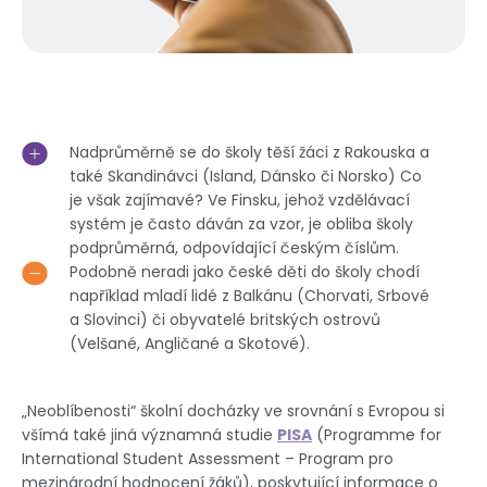
Nadprůměrně se do školy těší žáci z Rakouska a
také Skandinávci (Island, Dánsko či Norsko) Co
je však zajímavé? Ve Finsku, jehož vzdělávací
systém je často dáván za vzor, je obliba školy
podprůměrná, odpovídající českým číslům.
Podobně neradi jako české děti do školy chodí
například mladí lidé z Balkánu (Chorvati, Srbové
a Slovinci) či obyvatelé britských ostrovů
(Velšané, Angličané a Skotové).
„Neoblíbenosti“ školní docházky ve srovnání s Evropou si
všímá také jiná významná studie
PISA
(Programme for
International Student Assessment – Program pro
mezinárodní hodnocení žáků), poskytující informace o