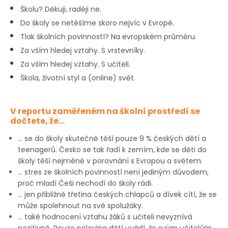
Školu? Děkuji, raději ne.
Do školy se netěšíme
skoro nejvíc v Evropě.
Tlak školních povinností?
Na evropském průměru.
Za vším hledej vztahy.
S vrstevníky.
Za vším hledej vztahy.
S učiteli.
Škola, životní styl
a (online) svět.
V reportu zaměřeném na školní prostředí se
dočtete, že…
… se do školy skutečně těší pouze 9 % českých dětí a
teenagerů. Česko se tak řadí k zemím, kde se děti do
školy těší nejméně v porovnání s Evropou a světem.
... stres ze školních povinností není jediným důvodem,
proč mladí Češi nechodí do školy rádi.
… jen přibližně třetina českých chlapců a dívek cítí, že se
může spolehnout na své spolužáky.
… také hodnocení vztahu žáků s učiteli nevyznívá