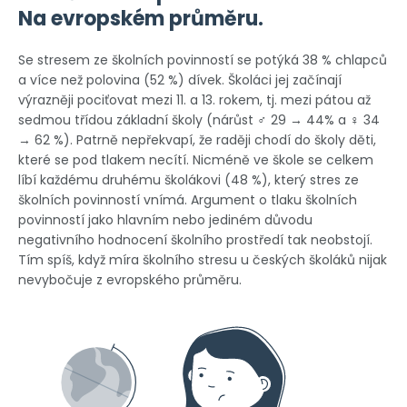
Na evropském průměru.
Se stresem ze školních povinností se potýká 38 % chlapců
a více než polovina (52 %) dívek. Školáci jej začínají
výrazněji pociťovat mezi 11. a 13. rokem, tj. mezi pátou až
sedmou třídou základní školy (nárůst ♂ 29 → 44% a ♀ 34
→ 62 %). Patrně nepřekvapí, že raději chodí do školy děti,
které se pod tlakem necítí. Nicméně ve škole se celkem
líbí každému druhému školákovi (48 %), který stres ze
školních povinností vnímá. Argument o tlaku školních
povinností jako hlavním nebo jediném důvodu
negativního hodnocení školního prostředí tak neobstojí.
Tím spíš, když míra školního stresu u českých školáků nijak
nevybočuje z evropského průměru.