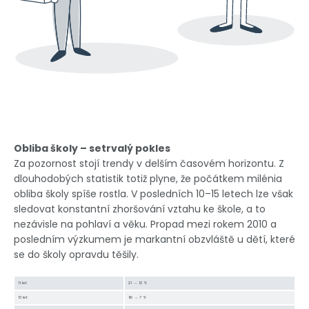
Obliba školy – setrvalý pokles
Za pozornost stojí trendy v delším časovém horizontu. Z
dlouhodobých statistik totiž plyne, že počátkem milénia
obliba školy spíše rostla. V posledních 10–15 letech lze však
sledovat konstantní zhoršování vztahu ke škole, a to
nezávisle na pohlaví a věku. Propad mezi rokem 2010 a
posledním výzkumem je markantní obzvláště u dětí, které
se do školy opravdu těšily.
11 let
21 → 12 %
13 let
16 → 7 %