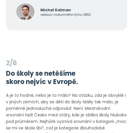
Michal Kalman
vedoucí výzkumného týmu HBSC
2/6
Do školy se netěšíme
skoro nejvíc v Evropě.
A je to hodně, nebo je to málo? Na otázku, zda je obvyklé i
v jiných zemích, aby se děti do školy těšily tak málo, je
poměrně jednoduchá odpověď. Není. Mezinárodní
srovnání řadí Česko mezi státy, kde je obliba školy hluboko
pod průměrem. Nejhůře vyznívá srovnání v kategorii „moc
se mi ve škole líbí‟, což je kategorie dlouhodobě