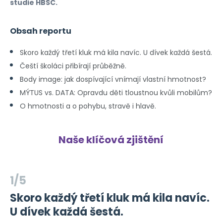
studie HBSC.
Obsah reportu
Skoro každý třetí kluk má kila navíc. U dívek každá šestá.
Čeští školáci přibírají průběžně.
Body image:
jak dospívající vnímají vlastní hmotnost?
MÝTUS vs. DATA:
Opravdu děti tloustnou kvůli mobilům?
O hmotnosti a o pohybu,
stravě i hlavě.
Naše klíčová zjištění
1/5
Skoro každý třetí kluk má kila navíc.
U dívek každá šestá.