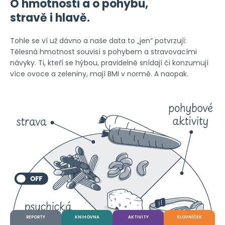
O hmotnosti a o pohybu,
stravě i hlavě.
Tohle se ví už dávno a naše data to „jen“ potvrzují:
Tělesná hmotnost souvisí s pohybem a stravovacími
návyky. Ti, kteří se hýbou, pravidelně snídají či konzumují
více ovoce a zeleniny, mají BMI v normě. A naopak.
REPORTY
KNIHOVNA
AKTIVITY
SLOVNÍČEK