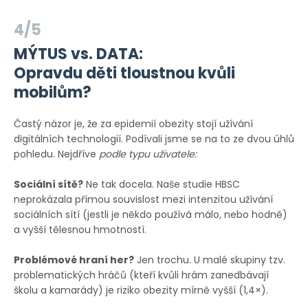
4/5
MÝTUS vs. DATA:
Opravdu děti tloustnou kvůli
mobilům?
Častý názor je, že za epidemií obezity stojí užívání
digitálních technologií. Podívali jsme se na to ze dvou úhlů
pohledu. Nejdříve
podle typu uživatele:
Sociální sítě?
Ne tak docela. Naše studie HBSC
neprokázala přímou souvislost mezi intenzitou užívání
sociálních sítí (jestli je někdo používá málo, nebo hodně)
a vyšší tělesnou hmotností.
Problémové hraní her?
Jen trochu. U malé skupiny tzv.
problematických hráčů (kteří kvůli hrám zanedbávají
školu a kamarády) je riziko obezity mírně vyšší (1,4×).