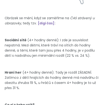
Obrázek se mění, když se zaměříme na
ČAS strávený u
obrazovky
, tedy tzv.
digi čas
:
Sociální sítě
(4+ hodiny denně): I zde je souvislost
nepatrná. Mezi dětmi, které tráví na sítích do hodiny
denně, a těmi, které tam jsou přes 4 hodiny, je v podílu
dětí s nadváhou jen minimální rozdíl (22 % vs. 24 %).
Hraní her
(4+ hodiny denně): Tady je rozdíl ZÁSADNÍ.
Zatímco z dětí hrajících do hodiny denně má nadváhu či
obezitu zhruba 19 %, u hráčů s časem 4+ hodiny je to už
přes 31 %.
Co si z toho vzít?