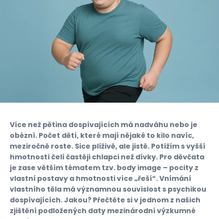
Více než pětina dospívajících má nadváhu nebo je
obézní. Počet dětí, které mají nějaké to kilo navíc,
meziročně roste. Sice plíživě, ale jistě. Potížím s vyšší
hmotností čelí častěji chlapci než dívky. Pro děvčata
je zase větším tématem tzv. body image – pocity z
vlastní postavy a hmotnosti více „řeší“. Vnímání
vlastního těla má významnou souvislost s psychikou
dospívajících. Jakou? Přečtěte si v jednom z našich
zjištění podložených daty mezinárodní výzkumné