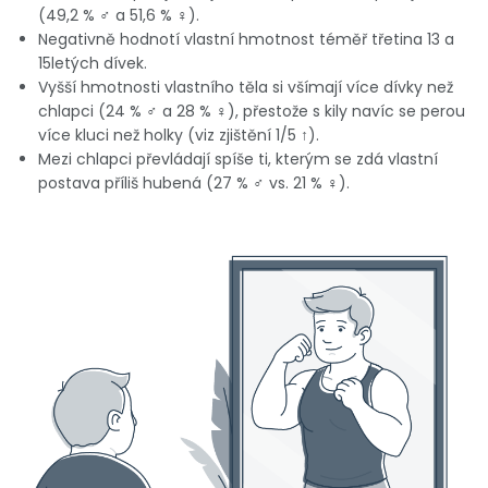
(49,2 % ♂ a 51,6 % ♀).
Negativně hodnotí vlastní hmotnost téměř třetina 13 a
15letých dívek.
Vyšší hmotnosti vlastního těla si všímají více dívky než
chlapci (24 % ♂ a 28 % ♀), přestože s kily navíc se perou
více kluci než holky (viz zjištění 1/5 ↑).
Mezi chlapci převládají spíše ti, kterým se zdá vlastní
postava příliš hubená (27 % ♂ vs. 21 % ♀).