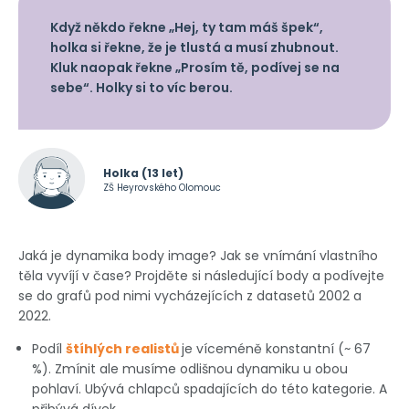
Když někdo řekne „Hej, ty tam máš špek“,
holka si řekne, že je tlustá a musí zhubnout.
Kluk naopak řekne „Prosím tě, podívej se na
sebe“. Holky si to víc berou.
Holka (13 let)
ZŠ Heyrovského Olomouc
Jaká je dynamika body image? Jak se vnímání vlastního
těla vyvíjí v čase? Projděte si následující body a podívejte
se do grafů pod nimi vycházejících z datasetů 2002 a
2022.
Podíl
štíhlých realistů
je víceméně konstantní (~ 67
%). Zmínit ale musíme odlišnou dynamiku u obou
pohlaví. Ubývá chlapců spadajících do této kategorie. A