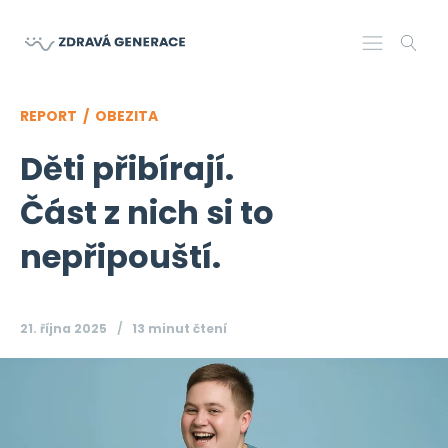
REPORT /
OBEZITA
Děti přibírají.
Část z nich si to
nepřipouští.
21. října 2025
13 minut
čtení