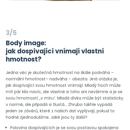
3/5
Body image:
jak dospívající vnímají vlastní
hmotnost?
Jedna věc je skutečná hmotnost na škále podváha –
normální hmotnost– nadváha – obezita. Jiná otázka je,
jak dospívající svou hmotnost vnímají. Mladý hoch může
mít pár kilo navíc, ale vlastně si toho ani nevšimne a je se
svou hmotností „v míru“. Mladá dívka může být statisticky
v normě, ale připadá si tlustá… Zhruba takhle vypadá
jeden ze závěrů, které z našich dat vyplývají, pokud to
hodně zjednodušíme. Jaké jsou ty další?
Polovina dospívajících je se svou postavou spokojena