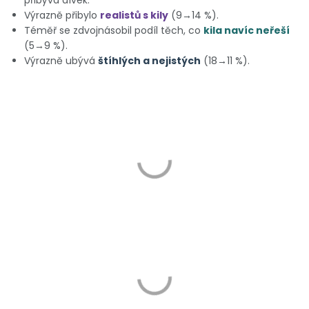
přibývá dívek.
Výrazně přibylo
realistů s kily
(9→14 %).
Téměř se zdvojnásobil podíl těch, co
kila navíc neřeší
(5→9 %).
Výrazně ubývá
štíhlých a nejistých
(18→11 %).