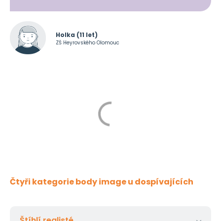
Holka (11 let)
ZŠ Heyrovského Olomouc
Čtyři kategorie body image u dospívajících
Štíhlí realisté