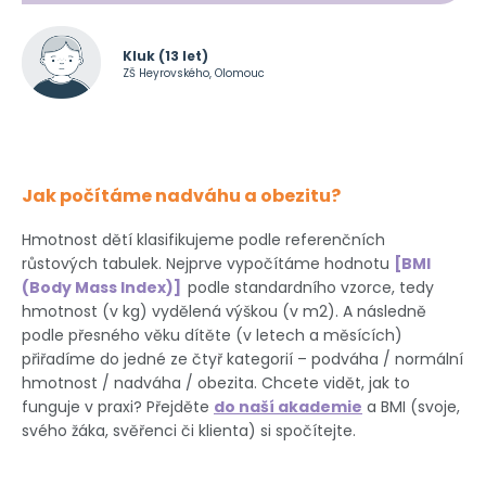
Kluk (13 let)
ZŠ Heyrovského, Olomouc
Jak počítáme nadváhu a obezitu?
Hmotnost dětí klasifikujeme podle referenčních
růstových tabulek. Nejprve vypočítáme hodnotu
BMI
(Body Mass Index)
podle standardního vzorce, tedy
hmotnost (v kg) vydělená výškou (v m2). A následně
podle přesného věku dítěte (v letech a měsících)
přiřadíme do jedné ze čtyř kategorií – podváha / normální
hmotnost / nadváha / obezita. Chcete vidět, jak to
funguje v praxi? Přejděte
do naší akademie
a BMI (svoje,
svého žáka, svěřenci či klienta) si spočítejte.