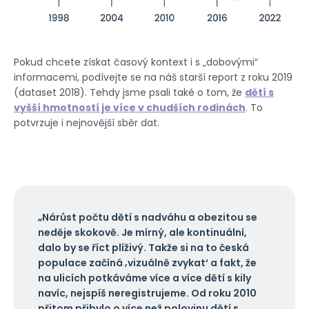
Pokud chcete získat časový kontext i s „dobovými“
informacemi, podívejte se na náš starší report z roku 2019
(dataset 2018). Tehdy jsme psali také o tom, že
dětí s
vyšší hmotností je více v chudších rodinách
. To
potvrzuje i nejnovější sběr dat.
„Nárůst počtu dětí s nadváhu a obezitou se
neděje skokově. Je mírný, ale kontinuální,
dalo by se říct plíživý. Takže si na to česká
populace začíná ‚vizuálně zvykat‘ a fakt, že
na ulicích potkáváme více a více dětí s kily
navíc, nejspíš neregistrujeme. Od roku 2010
přitom přibylo o více než polovinu dětí s