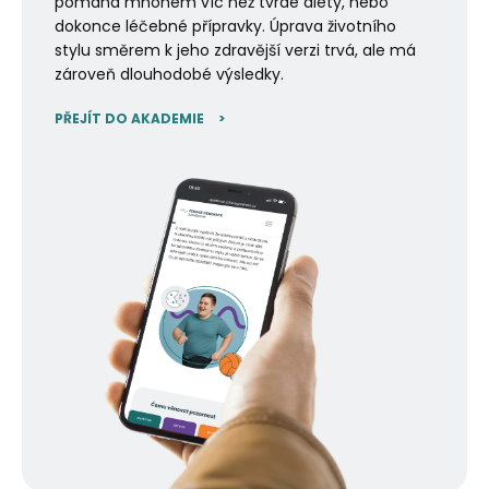
pomáhá mnohem víc než tvrdé diety, nebo
dokonce léčebné přípravky. Úprava životního
stylu směrem k jeho zdravější verzi trvá, ale má
zároveň dlouhodobé výsledky.
PŘEJÍT DO AKADEMIE
>