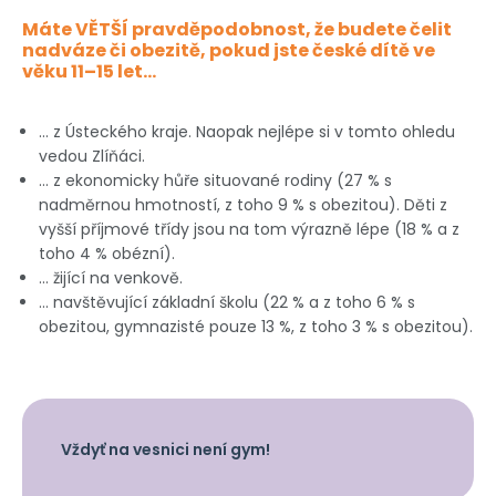
Máte VĚTŠÍ pravděpodobnost, že budete čelit
nadváze či obezitě, pokud jste české dítě ve
věku 11–15 let…
… z Ústeckého kraje. Naopak nejlépe si v tomto ohledu
vedou Zlíňáci.
… z ekonomicky hůře situované rodiny (27 % s
nadměrnou hmotností, z toho 9 % s obezitou). Děti z
vyšší příjmové třídy jsou na tom výrazně lépe (18 % a z
toho 4 % obézní).
… žijící na venkově.
… navštěvující základní školu (22 % a z toho 6 % s
obezitou, gymnazisté pouze 13 %, z toho 3 % s obezitou).
Vždyť na vesnici není gym!