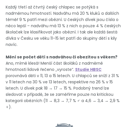
Každý třetí až čtvrtý český chlapec se potýká s
nadměrnou hmotností. Nadváhu má 20 % kluků a dalších
téměř 9 % patří mezi obézní. U českých dívek jsou čísla o
něco lepší – nadváhu má 13 % z nich a pouze 4 % českých
školaček lze klasifikovat jako obézní. I tak ale každá šestá
dívka v Česku ve věku 11–15 let patří do skupiny dětí s kily
navíc.
Mění se počet dětí s nadváhou či obezitou s věkem?
Ano, mírně klesá! Menší část školáků z nadměrné
hmotnosti lidově řečeno „vyroste“.
Studie HBSC
porovnává děti v 11, 13 a 15 letech. U chlapců se sníží z 31 %
v 11 letech na 30 % ve 13 letech, respektive na 26 % v 15
letech. U dívek pak 18 → 17 → 15 %. Podobný trend lze
sledovat v případě, že se zaměříme pouze na kritickou
kategorii obézních (11 → 8,3 → 7,7 % ♂ a 4,6 → 3,4 → 2,9 %
♀).