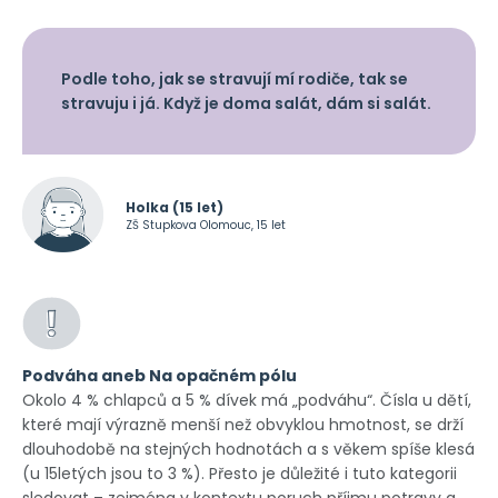
Podle toho, jak se stravují mí rodiče, tak se
stravuju i já. Když je doma salát, dám si salát.
Holka (15 let)
ZŠ Stupkova Olomouc, 15 let
Podváha aneb Na opačném pólu
Okolo 4 % chlapců a 5 % dívek má „podváhu“. Čísla u dětí,
které mají výrazně menší než obvyklou hmotnost, se drží
dlouhodobě na stejných hodnotách a s věkem spíše klesá
(u 15letých jsou to 3 %). Přesto je důležité i tuto kategorii