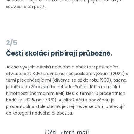
sledovat – zejména v kontextu poruch příjmu potravy a
souvisejících potíží.
2/5
Čeští školáci přibírají průběžně.
Jak se vyvíjela dětská nadváha a obezita v posledním
čtvrtstoletí? Když srovnáme náš poslední výzkum (2022) s
těmi předcházejícími (díváme se až do roku 1998), tak na
jedničku do žákovské to nebude. Počet dětí s normální
hmotností (normálním BMI) klesl o téměř 10 procentních
bodů (z ~82 % na ~73 %). A jelikož dětí s podváhou je
procentuálně stále stejně, je zřejmé, že se děti „přelévají“
do kategorií nadváha či obezita.