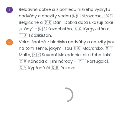
Relativně dobře si z pohledu nízkého výskytu
nadváhy a obezity vedou 🇳🇱 Nizozemci, 🇧🇪
Belgičané a 🇩🇰 Dáni. Dobrá data ukazují také
„stány“ – 🇰🇿 Kazachstán, 🇰🇬 Kyrgyzstán a
🇹🇯 Tádžikistán.
Velmi špatně z hlediska nadváhy a obezity jsou
na tom země, jakými jsou 🇭🇺 Maďarsko, 🇲🇹
Malta, 🇲🇰 Severní Makedonie, ale třeba také
🇨🇦 Kanada či jižní národy – 🇵🇹 Portugalci,
🇨🇾 Kypřané či 🇬🇷 Řekové.