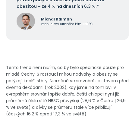
obezitou – ze 4 % na dnešních 6,3 %.“
Michal Kalman
vedoucí výzkumného týmu HBSC
Tento trend není ničím, co by bylo specifické pouze pro
mladé Čechy. S rostoucí mírou nadváhy a obezity se
potýkají i další státy. Nicméně ve srovnání se stavem před
dvěma dekádami (rok 2002), kdy jsme na tom byli v
evropském srovnání spíše dobře, čeští chlapci nyní již
průměrná čísla sítě HBSC převyšují (28,6 % v Česku | 26,9
% ve světě) a dívky se průměru stále více přibližují
(českých 16,2 % oproti 17,3 % ve světě).