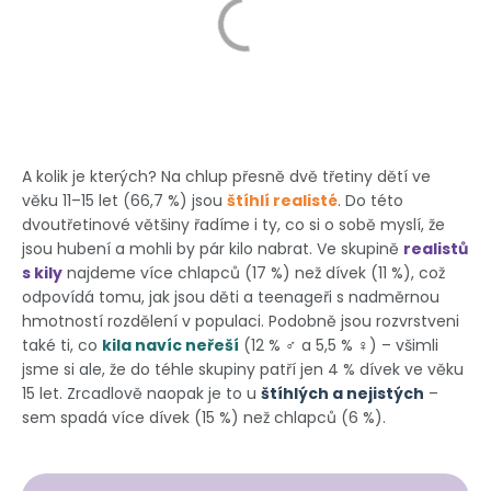
A kolik je kterých? Na chlup přesně dvě třetiny dětí ve
věku 11–15 let (66,7 %) jsou
štíhlí realisté
. Do této
dvoutřetinové většiny řadíme i ty, co si o sobě myslí, že
jsou hubení a mohli by pár kilo nabrat. Ve skupině
realistů
s kily
najdeme více chlapců (17 %) než dívek (11 %), což
odpovídá tomu, jak jsou děti a teenageři s nadměrnou
hmotností rozdělení v populaci. Podobně jsou rozvrstveni
také ti, co
kila navíc neřeší
(12 % ♂ a 5,5 % ♀) – všimli
jsme si ale, že do téhle skupiny patří jen 4 % dívek ve věku
15 let. Zrcadlově naopak je to u
štíhlých a nejistých
–
sem spadá více dívek (15 %) než chlapců (6 %).