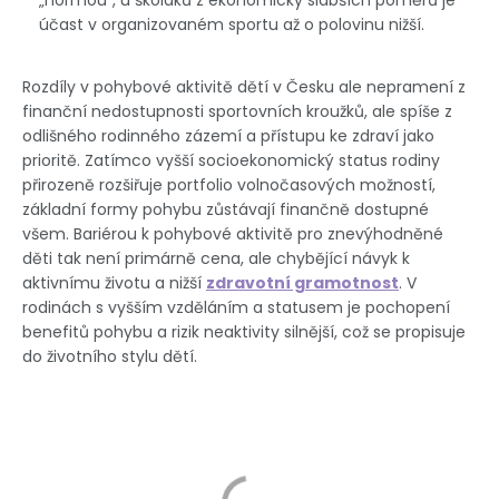
„normou“, u školáků z ekonomicky slabších poměrů je
účast v organizovaném sportu až o polovinu nižší.
Rozdíly v pohybové aktivitě dětí v Česku ale nepramení z
finanční nedostupnosti sportovních kroužků, ale spíše z
odlišného rodinného zázemí a přístupu ke zdraví jako
prioritě. Zatímco vyšší socioekonomický status rodiny
přirozeně rozšiřuje portfolio volnočasových možností,
základní formy pohybu zůstávají finančně dostupné
všem. Bariérou k pohybové aktivitě pro znevýhodněné
děti tak není primárně cena, ale chybějící návyk k
aktivnímu životu a nižší
zdravotní gramotnost
. V
rodinách s vyšším vzděláním a statusem je pochopení
benefitů pohybu a rizik neaktivity silnější, což se propisuje
do životního stylu dětí.