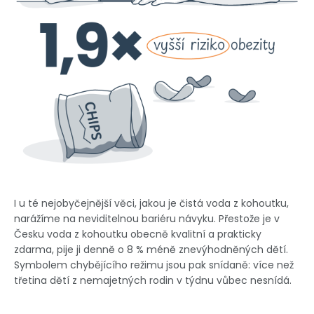
I u té nejobyčejnější věci, jakou je čistá voda z kohoutku,
narážíme na neviditelnou bariéru návyku. Přestože je v
Česku voda z kohoutku obecně kvalitní a prakticky
zdarma, pije ji denně o 8 % méně znevýhodněných dětí.
Symbolem chybějícího režimu jsou pak snídaně: více než
třetina dětí z nemajetných rodin v týdnu vůbec nesnídá.