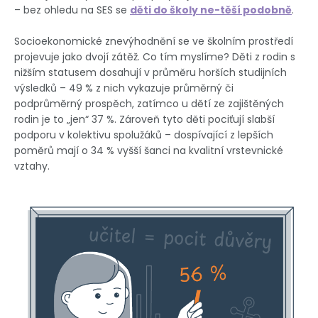
– bez ohledu na SES se
děti do školy ne-těší podobně
.
Socioekonomické znevýhodnění se ve školním prostředí
projevuje jako dvojí zátěž. Co tím myslíme? Děti z rodin s
nižším statusem dosahují v průměru horších studijních
výsledků – 49 % z nich vykazuje průměrný či
podprůměrný prospěch, zatímco u dětí ze zajištěných
rodin je to „jen“ 37 %. Zároveň tyto děti pociťují slabší
podporu v kolektivu spolužáků – dospívající z lepších
poměrů mají o 34 % vyšší šanci na kvalitní vrstevnické
vztahy.