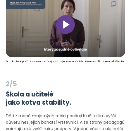
Dita Protopopová: Socioekonomický status je forma zátěže, kterou si děti nesou do života
2/5
Škola a učitelé
jako kotva stability.
Děti z méně majetných rodin pociťují k učitelům vyšší
důvěru než jejich bohatší vrstevníci. A ze strany pedagogů
vnímají také vyšší míru podpory. V jedné věci se ale neliší