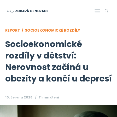
REPORT /
SOCIOEKONOMICKÉ ROZDÍLY
Socioekonomické
rozdíly v dětství:
Nerovnost začíná u
obezity a končí u depresí
10. června 2026
11 min
čtení