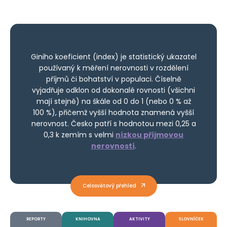
Giniho koeficient (index) je statistický ukazatel
používaný k měření nerovnosti v rozdělení
příjmů či bohatství v populaci. Číselně
vyjadřuje odklon od dokonalé rovnosti (všichni
mají stejně) na škále od 0 do 1 (nebo 0 % až
100 %), přičemž vyšší hodnota znamená vyšší
nerovnost. Česko patří s hodnotou mezi 0,25 a
0,3 k zemím s velmi
nízkou příjmovou
nerovností
.
Celosvětový přehled
REPORTY
KNIHOVNA
AKTIVITY
SLOVNÍČEK