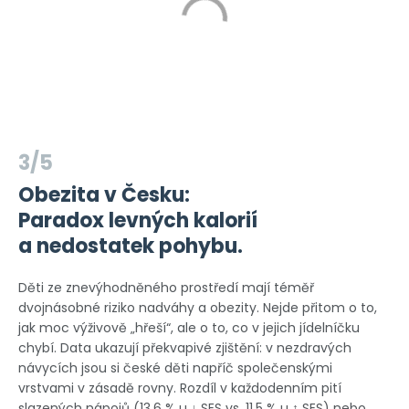
3/5
Obezita v Česku:
Paradox levných kalorií
a nedostatek pohybu.
Děti ze znevýhodněného prostředí mají téměř
dvojnásobné riziko nadváhy a obezity. Nejde přitom o to,
jak moc výživově „hřeší“, ale o to, co v jejich jídelníčku
chybí. Data ukazují překvapivé zjištění: v nezdravých
návycích jsou si české děti napříč společenskými
vrstvami v zásadě rovny. Rozdíl v každodenním pití
slazených nápojů (13,6 % u ↓ SES vs. 11,5 % u ↑ SES) nebo