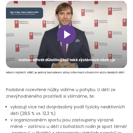
Adam Vojtěch: HBSC je jediný komplexní zdroj informací o životním stylu českých dětí
Podobně rozevřené nůžky vidíme u pohybu. U dětí ze
znevýhodněného prostředí si všímáme, že:
vykazují více než dvojnásobný podíl fyzicky neaktivních
dětí (28,5 % vs. 12,3 %)
v organizovaném sportu jsou zastoupeny výrazně
méně – zatímco u dětí z bohatších rodin je sport téměř