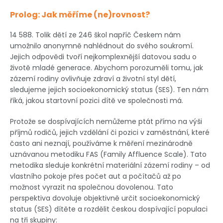
Prolog: Jak měříme (ne)rovnost?
14 588. Tolik dětí ze 246 škol napříč Českem nám
umožnilo anonymně nahlédnout do svého soukromí.
Jejich odpovědi tvoří nejkomplexnější datovou sadu o
životě mladé generace. Abychom porozuměli tomu, jak
zázemí rodiny ovlivňuje zdraví a životní styl dětí,
sledujeme jejich socioekonomický status (SES). Ten nám
říká, jakou startovní pozici dítě ve společnosti má.
Protože se dospívajících nemůžeme ptát přímo na výši
příjmů rodičů, jejich vzdělání či pozici v zaměstnání, které
často ani neznají, používáme k měření mezinárodně
uznávanou metodiku FAS (Family Affluence Scale). Tato
metodika sleduje konkrétní materiální zázemí rodiny – od
vlastního pokoje přes počet aut a počítačů až po
možnost vyrazit na společnou dovolenou. Tato
perspektiva dovoluje objektivně určit socioekonomický
status (SES) dítěte a rozdělit českou dospívající populaci
na tři skupiny: