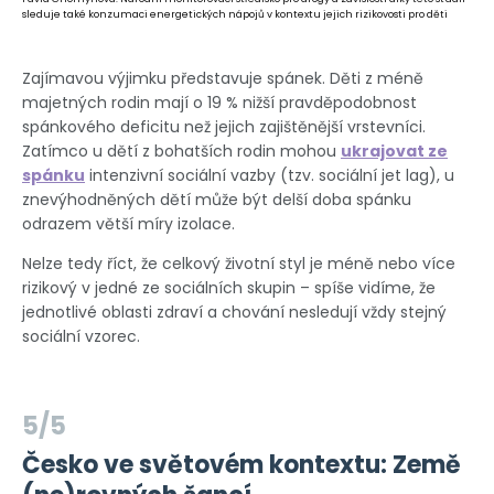
sleduje také konzumaci energetických nápojů v kontextu jejich rizikovosti pro děti
Zajímavou výjimku představuje spánek. Děti z méně
majetných rodin mají o 19 % nižší pravděpodobnost
spánkového deficitu než jejich zajištěnější vrstevníci.
Zatímco u dětí z bohatších rodin mohou
ukrajovat ze
spánku
intenzivní sociální vazby (tzv. sociální jet lag), u
znevýhodněných dětí může být delší doba spánku
odrazem větší míry izolace.
Nelze tedy říct, že celkový životní styl je méně nebo více
rizikový v jedné ze sociálních skupin – spíše vidíme, že
jednotlivé oblasti zdraví a chování nesledují vždy stejný
sociální vzorec.
5/5
Česko ve světovém kontextu: Země