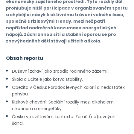
ekonomicky zajištěného prostředí. Tyto rozdíly dál
prohlubuje nižší participace v organizovaném sportu
a chybějící návyk k aktivnímu trávení volného času,
společně s rizikovými trendy, mezi něž patří
například nadměrná konzumace energetických
nápojů. Záchrannou sítí a stabilní oporou se pro
znevýhodněné děti stávají učitelé a škola.
Obsah reportu
Duševní zdraví
jako zrcadlo rodinného zázemí.
Škola a učitelé
jako kotva stability.
Obezita v Česku:
Paradox levných kalorií
a nedostatek
pohybu.
Rizikové chování:
Sociální rozdíly mezi alkoholem,
nikotinem a energeťáky.
Česko ve světovém kontextu: Země (ne)rovných
šancí.