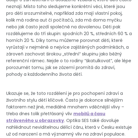
neznají. Místo toho sledujeme konkrétní věci, které jsou
pro děti srozumitelné, například zda mají vlastní pokoj,
kolik má rodina aut či počítačů, zda má doma myčku
nebo jak často jezdí společně na dovolenou. Děti pak
rozdělujeme do tří skupin: spodních 20 %, středních 60 % a
horních 20 %. Díky tomu můžeme porovnat děti, které
vyrůstají v nejméně a nejvíce zajištěných podmínkách, a
zároveň zachovat širokou „střední“ skupinu jako běžný
referenční rámec. Nejde o to rodiny “škatulkovat”, ale lépe
porozumět tomu, jak se zázemí promítá do zdraví,
pohody a každodenního života dětí.
Ukazuje se, že toto rozdělení je pro pochopení zdraví a
životního stylu dětí klíčové. Často je dokonce silnějším
faktorem než jiné, mediálně mnohem vděčnější vlivy –
třeba dnes tolik přetřásaný vliv
mobilů a času
stráveného u obrazovky
. Optika SES také dovoluje
nahlédnout neviditelnou dělící čáru, která v Česku existuje
už od narození a má významný vliv na zdraví populace.