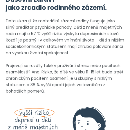
jako zrcadlo rodinného zázemí.
Data ukazují, že materiální zázemí rodiny funguje jako
silný prediktor psychické pohody. Děti z méně majetných
rodin mají o 57 % vyšší riziko výskytu depresivních stavů.
Rozdíl je patrný i v celkovém vnímání života – děti s nižším
socioekonomickým statusem mají zhruba poloviční šanci
na vysokou životní spokojenost.
Projevují se rozdíly také v prožívání stresu nebo pocitech
osamělosti? Ano. Riziko, že dítě ve věku 11–15 let bude trpět
chronickým pocitem osamění, je u skupiny s nízkým
statusem o 38 % vyšší oproti jejich vrstevníkům z
bohatších poměrů.