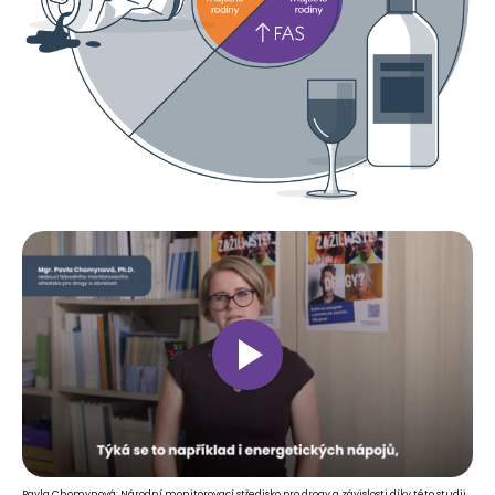
Pavla Chomynová: Národní monitorovací středisko pro drogy a závislosti díky této studii