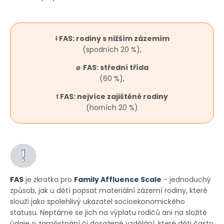
⭣ FAS: rodiny s nižším zázemím
(spodních 20 %),
⌀ FAS: střední třída
(60 %),
⭡ FAS: nejvíce zajištěné rodiny
(horních 20 %)
FAS
je zkratka pro
Family Affluence Scale
- jednoduchý
způsob, jak u dětí popsat materiální zázemí rodiny, které
slouží jako spolehlivý ukazatel socioekonomického
statusu. Neptáme se jich na výplatu rodičů ani na složité
údaje o zaměstnání či dosažené vzdělání, které děti často