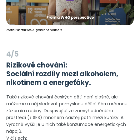
Zsofia Pusztai: Social gradient matters
4/5
Rizikové chování:
Sociální rozdíly mezi alkoholem,
nikotinem a energeťáky.
Také rizikové chování českých dětí není plošné, ale
můžeme u něj sledovat pomyslnou dělící čáru určenou
zázemím rodiny. Dospívající ze znevýhodněného
prostředí (↓ SES) mnohem častěji patří mezi kuřáky. A
výrazně vyšší je u nich také konzumace energetických
nápojů.
V číslech: