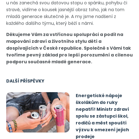
u nás zanechá svou datovou stopu o spánku, pohybu či
stravě, vidíme o kousek jasnější obraz toho, jak na tom
mladá generace skutečně je. A my jsme nadšení z
každého dalšího týmu, který běží s námi.
Děkujeme Vám za vstřícnou spolupráci a podíl na
mapování zdraví a životního stylu dětí a
dospívajících v České republice. Společně s Vámi tak
tvoříme pevný základ pro lepší porozumění a cílenou
podporu současné mladé generace.
DALŠÍ PŘÍSPĚVKY
Energetické nápoje
školákům do ruky
nepatří! Ministr zdraví
spolu se zástupci škol,
rodičů a měst spouští
výzvu k omezení jejich
prodeje