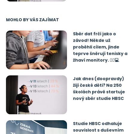
MOHLO BY VÁS ZAJÍMAT
Sběr dat frčí jako o
závod! Někde už
proběhli cílem, jinde
teprve šněrují tenisky a
žhaví monitory. 🏃‍♂️💻
Jak dnes (doopravdy)
žijí české děti? Na 250
školách právě startuje
nový sběr studie HBSC
Studie HBSC odhaluje
souvislost s duševním