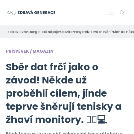
•
•
•
•
•
•
Zobrazit vše
Energetické nápoje
Obezita
Pohyb
Rizikové chování
Sběr dat
Ško
PŘÍSPĚVEK / MAGAZÍN
Sběr dat frčí jako o
závod! Někde už
proběhli cílem, jinde
teprve šněrují tenisky a
žhaví monitory. 🏃‍♂️💻
Představte si to jako obří celorepublikovou štafetu –