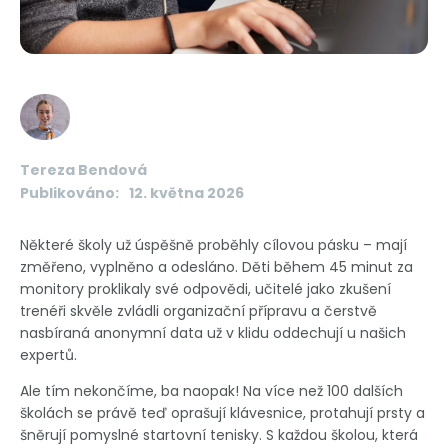
Tereza Bendová
Publikováno:
12. května 2026
Některé školy už úspěšně proběhly cílovou pásku – mají
změřeno, vyplněno a odesláno. Děti během 45 minut za
monitory proklikaly své odpovědi, učitelé jako zkušení
trenéři skvěle zvládli organizační přípravu a čerstvě
nasbíraná anonymní data už v klidu oddechují u našich
expertů.
Ale tím nekončíme, ba naopak! Na více než 100 dalších
školách se právě teď oprašují klávesnice, protahují prsty a
šněrují pomyslné startovní tenisky. S každou školou, která