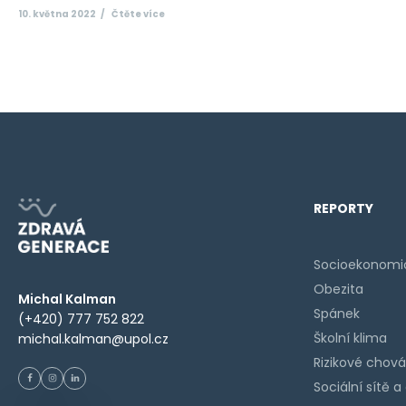
10. května 2022
Čtěte více
REPORTY
Socioekonomic
Obezita
Michal Kalman
Spánek
(+420) 777 752 822
Školní klima
michal.kalman@upol.cz
Rizikové chová
Sociální sítě 