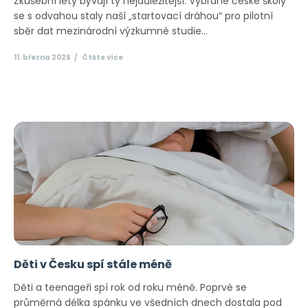
Zkušební lety bývají ty nejdůležitější. Vybrané české školy
se s odvahou staly naší „startovací dráhou“ pro pilotní
sběr dat mezinárodní výzkumné studie...
11. března 2026
Čtěte více
Děti v Česku spí stále méně
Děti a teenageři spí rok od roku méně. Poprvé se
průměrná délka spánku ve všedních dnech dostala pod