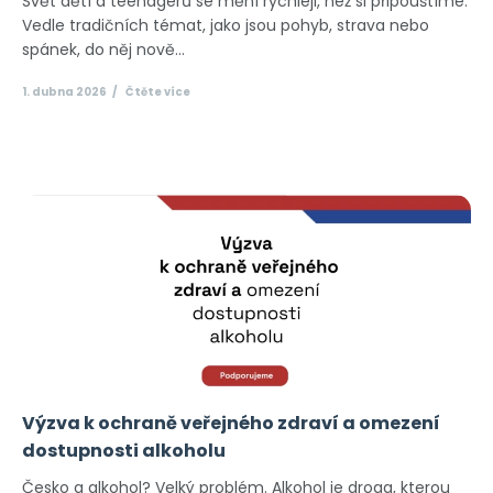
Svět dětí a teenagerů se mění rychleji, než si připouštíme.
Vedle tradičních témat, jako jsou pohyb, strava nebo
spánek, do něj nově...
1. dubna 2026
Čtěte více
Výzva k ochraně veřejného zdraví a omezení
dostupnosti alkoholu
Česko a alkohol? Velký problém. Alkohol je droga, kterou