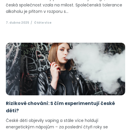
česká společnost vzala na milost. Společenská tolerance
alkoholu je přitom v rozporu s...
7. dubna 2025
Čtěte více
Rizikové chování: S čím experimentují české
děti?
České děti objevily vaping a stále více holdují
energetickým nápojům – za poslední čtyři roky se