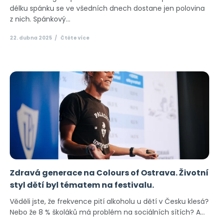
délku spánku se ve všedních dnech dostane jen polovina
z nich. Spánkový...
22. dubna 2025
Čtěte více
Zdravá generace na Colours of Ostrava. Životní
styl dětí byl tématem na festivalu.
Věděli jste, že frekvence pití alkoholu u dětí v Česku klesá?
Nebo že 8 % školáků má problém na sociálních sítích? A...