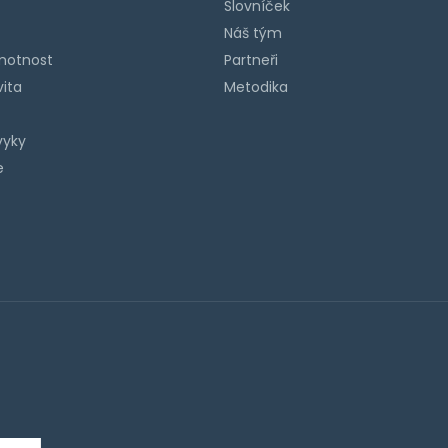
Slovníček
Náš tým
motnost
Partneři
vita
Metodika
vyky
e