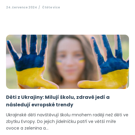
24. července 2024
Čtěte více
Děti z Ukrajiny: Milují školu, zdravě jedí a
následují evropské trendy
Ukrajinské děti navštěvují školu mnohem raději než děti ve
zbytku Evropy. Do jejich jídelníčku patří ve větší míře
ovoce a zelenina a...