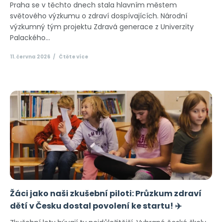
Praha se v těchto dnech stala hlavním městem
světového výzkumu o zdraví dospívajících. Národní
výzkumný tým projektu Zdravá generace z Univerzity
Palackého...
11. června 2026
Čtěte více
Žáci jako naši zkušební piloti: Průzkum zdraví
dětí v Česku dostal povolení ke startu! ✈️