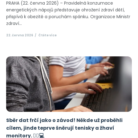
PRAHA (22. června 2026) – Pravidelná konzumace
energetických nápojů představuje ohrožení zdraví dětí,
přispívá k obezitě a poruchám spánku. Organizace Ministr
zdraví...
22. června 2026
Čtěte více
Sběr dat frčí jako o závod! Někde už proběhli
cílem, jinde teprve šněrují tenisky a žhaví
monitory. 🏃‍♂️💻