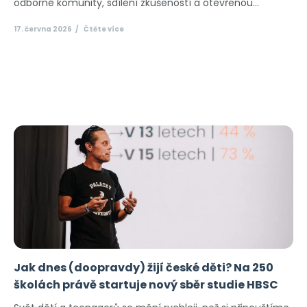
odborné komunity, sdílení zkušeností a otevřenou...
17. června 2026
Čtěte více
Jak dnes (doopravdy) žijí české děti? Na 250
školách právě startuje nový sběr studie HBSC