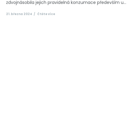
zdvojnásobila jejich pravidelná konzumace především u...
21. března 2024
Čtěte více