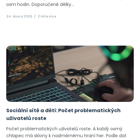
osm hodin. Doporučené délky...
24. února 2025
Čtěte více
Sociální sítě a děti: Počet problematických
uživatelů roste
Počet problematických uživatelů roste. A každý osmý
chlapec má sklony k nadměrnému hraní her. Podle dat