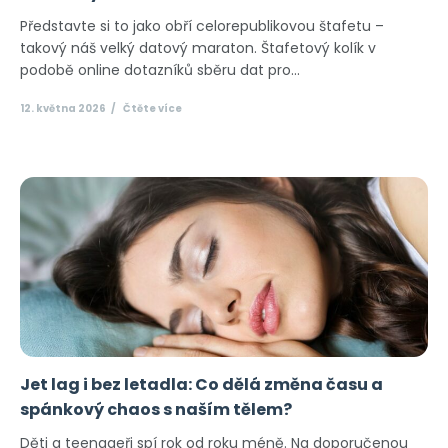
Představte si to jako obří celorepublikovou štafetu –
takový náš velký datový maraton. Štafetový kolík v
podobě online dotazníků sběru dat pro...
12. května 2026
Čtěte více
Jet lag i bez letadla: Co dělá změna času a
spánkový chaos s naším tělem?
Děti a teenageři spí rok od roku méně. Na doporučenou