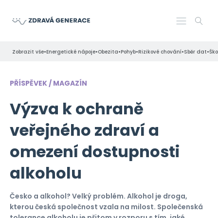
•
•
•
•
•
•
Zobrazit vše
Energetické nápoje
Obezita
Pohyb
Rizikové chování
Sběr dat
Ško
PŘÍSPĚVEK / MAGAZÍN
Výzva k ochraně
veřejného zdraví a
omezení dostupnosti
alkoholu
Česko a alkohol? Velký problém. Alkohol je droga,
kterou česká společnost vzala na milost. Společenská
tolerance alkoholu je přitom v rozporu s tím, jaké