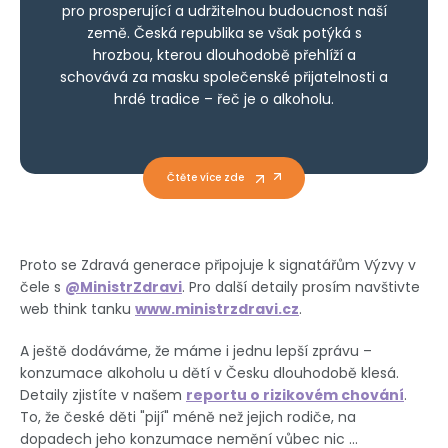
pro prosperující a udržitelnou budoucnost naší
země. Česká republika se však potýká s
hrozbou, kterou dlouhodobě přehlíží a
schovává za masku společenské přijatelnosti a
hrdé tradice – řeč je o alkoholu.
Čtěte více zde
Proto se Zdravá generace připojuje k signatářům Výzvy v
čele s
@MinistrZdravi
. Pro další detaily prosím navštivte
web think tanku
www.ministrzdravi.cz
.
A ještě dodáváme, že máme i jednu lepší zprávu –
konzumace alkoholu u dětí v Česku dlouhodobě klesá.
Detaily zjistíte v našem
reportu o rizikovém chování
.
To, že české děti "pijí" méně než jejich rodiče, na
dopadech jeho konzumace nemění vůbec nic ...