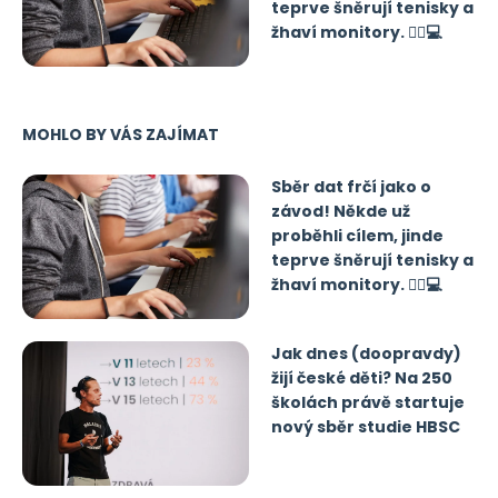
teprve šněrují tenisky a
žhaví monitory. 🏃‍♂️💻
MOHLO BY VÁS ZAJÍMAT
Sběr dat frčí jako o
závod! Někde už
proběhli cílem, jinde
teprve šněrují tenisky a
žhaví monitory. 🏃‍♂️💻
Jak dnes (doopravdy)
žijí české děti? Na 250
školách právě startuje
nový sběr studie HBSC