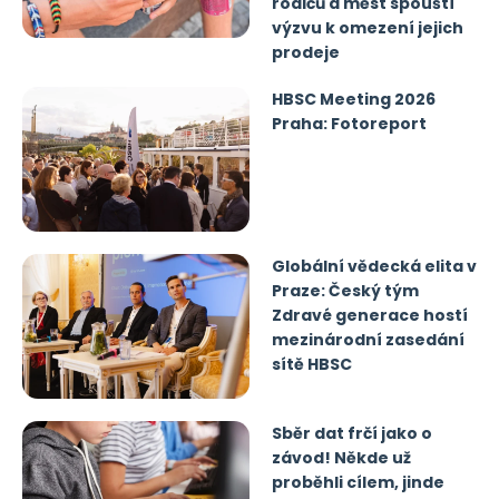
rodičů a měst spouští
výzvu k omezení jejich
prodeje
HBSC Meeting 2026
Praha: Fotoreport
Globální vědecká elita v
Praze: Český tým
Zdravé generace hostí
mezinárodní zasedání
sítě HBSC
Sběr dat frčí jako o
závod! Někde už
proběhli cílem, jinde