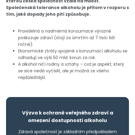
kterou česká společnost vzala na milost.
Společenská tolerance alkoholu je přitom v rozporu s
tím, jaké dopady jeho pití způsobuje.
Pravidelná a nadměrná konzumace výrazně
poškozuje zdraví (stojí za úmrtím až 7 tisíc lidí
ročně).
Ekonomické ztráty spojené s konzumací alkoholu se
odhadují ve výši 50 mld. korun za rok.
A alkohol ničí rodiny a vztahy – což je aspekt, který
se sice nedá vyčíslit, ale je možná ze všeho
nejdůležitější.
Výzva k ochraně veřejného zdraví a
omezení dostupnosti alkoholu
Zdravá společnost je základním předpokladem